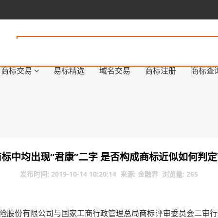
商标交易
易标精选
域名交易
商标注册
商标查
？
商标中均出现“君康”二字 是否构成商标近似如何判定
发布时间: 2019-10-14 10:20:14 来源: 金融界 浏览量: 265
股份有限公司与国家工商行政管理总局商标评审委员会二审行政