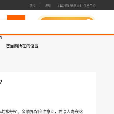
|
登录
注册
全国分站
联系我们
帮助中心
申请成为会员
询
您当前所在的位置
？
判决书”。金融界保险注意到，君康人寿在这