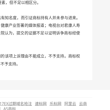
要素，但不足以相区分。
有知名度，而引证商标持有人并未参与进来。
、健康产业签署的媒体报道；电视台对君康人寿
法院认为，提交的证据不足以证明诉争商标经使
司的该项上诉理由不能成立，不予支持。商标权
样不予支持。
17EX过期域名抢注
速标网
乐标网
阿里云
云商
圈
A5商标