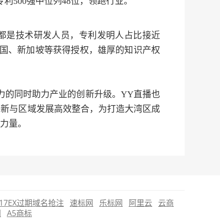
专利500强中位列48位，领跑行业。
上都是技术研发人员，专利发明人占比接近
韩国、新加坡等获得授权，雄厚的知识产权
力的同时助力产业的创新升级。YY直播也
创新与区域发展高效整合，为打造大湾区成
力量。
17EX过期域名抢注
速标网
乐标网
阿里云
云商
圈
A5商标