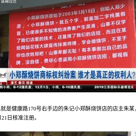
就是健康路170号右手边的朱记小郑酥烧饼店的店主朱
月21日核准注册。