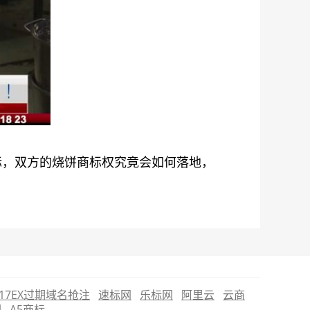
标，双方的烧饼商标权究竟会如何落地，
17EX过期域名抢注
速标网
乐标网
阿里云
云商
圈
A5商标