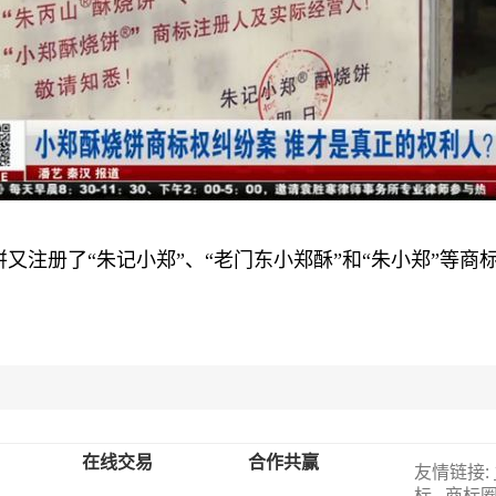
册了“朱记小郑”、“老门东小郑酥”和“朱小郑”等商
在线交易
合作共赢
友情链接:
标
商标