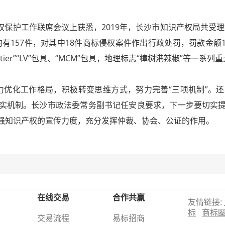
权保护工作联席会议上获悉，2019年，长沙市知识产权局共受理
的有157件，对其中18件商标侵权案件作出行政处罚，罚款金额17
Cartier”“LV”包具、“MCM”包具，地理标志“樟树港辣椒”等一
化工作格局，积极转变思维方式，努力完善“三项机制”。还
实机制。长沙市政法委常务副书记任安良要求，下一步要切实
强知识产权的宣传力度，充分发挥仲裁、协会、公证的作用。
在线交易
合作共赢
友情链接:
标
商标
交易流程
易标招商