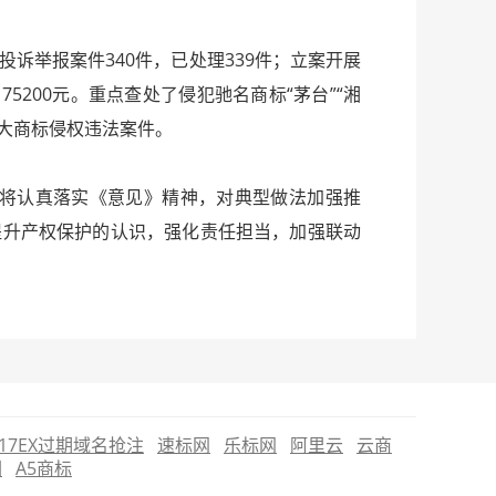
投诉举报案件340件，已处理339件；立案开展
5200元。重点查处了侵犯驰名商标“茅台”“湘
系列重大商标侵权违法案件。
将认真落实《意见》精神，对典型做法加强推
提升产权保护的认识，强化责任担当，加强联动
17EX过期域名抢注
速标网
乐标网
阿里云
云商
圈
A5商标