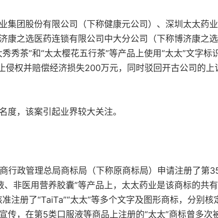
集团股份有限公司（下称健康元公司）、深圳太太药业
济康之选医药连锁有限公司中大分公司（下称博济康之选
秀秀茶”和“太太樱花五行茶”等产品上使用“太太”文字
停止侵权并赔偿经济损失200万元，同时驳回开古公司的
名度，该案引起业界较大关注。
行政管理总局商标局（下称原商标局）申请注册了第352
养液、非医用营养胶囊”等产品上，太太药业是该商标的共
注册了“TaiTa”“太太”等多个文字及图形商标，分别
宣传，在第5类口服液等商品上注册的“太太”商标曾多次