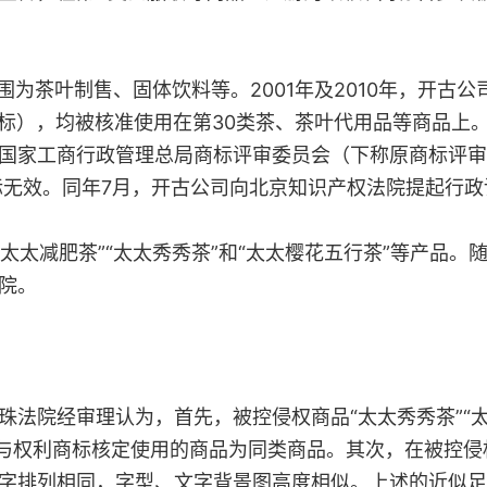
茶叶制售、固体饮料等。2001年及2010年，开古公司申
诉争商标），均被核准使用在第30类茶、茶叶代用品等商品
国家工商行政管理总局商标评审委员会（下称原商标评审
商标无效。同年7月，开古公司向北京知识产权法院提起行政
太太减肥茶”“太太秀秀茶”和“太太樱花五行茶”等产品
院。
院经审理认为，首先，被控侵权商品“太太秀秀茶”“太
，与权利商标核定使用的商品为同类商品。其次，在被控
字排列相同，字型、文字背景图高度相似。上述的近似足