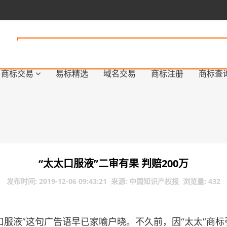
商标交易
易标精选
域名交易
商标注册
商标查
“太太口服液”二审有果 判赔200万
发布时间: 2019-12-06 09:43:21 来源: 中国知识产权报 浏览量: 432
口服液”这句广告语早已家喻户晓。不久前，因“太太”商