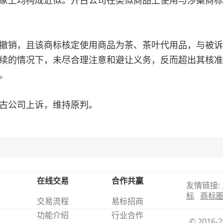
象上均构成近似。开古公司在类似商品上使用与涉案商标
销，且该商标核定使用商品为茶、茶叶代用品，与被诉
续的情况下，未尽合理注意和避让义务，反而超出其核准
。
古公司上诉，维持原判。
在线交易
合作共赢
友情链接:
标
商标
交易流程
易标招商
功能介绍
行业合作
© 201