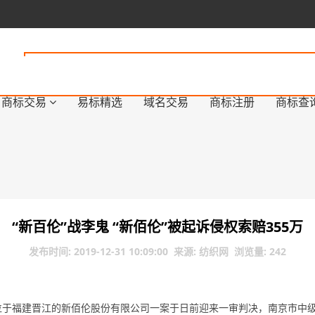
商标交易
易标精选
域名交易
商标注册
商标查
“新百伦”战李鬼 “新佰伦”被起诉侵权索赔355万
发布时间: 2019-12-31 10:09:00 来源: 纺织网 浏览量: 242
起诉位于福建晋江的新佰伦股份有限公司一案于日前迎来一审判决，南京市