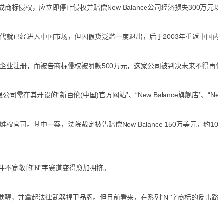
权，应立即停止侵权并赔偿New Balance公司经济损失300万元
九十年代就已经进入中国市场，但因假货泛滥一度退出，后于2003年重返中国
于中国企业注册，而被告商标侵权被罚款500万元，这家公司被判决未来不得再
其开设的“新百伦(中国)官方网站”、“New Balance旗舰店”、“Ne
标维权官司。其中一案，法院裁定被告赔偿New Balance 150万美元
宽敞的”N”字赛道变得愈加拥挤。
觉醒，并拿起法律武器捍卫品牌。但目前看来，在系列“N”字商标的反击路上，