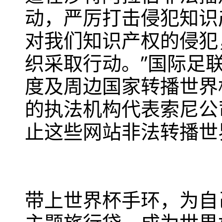
动，严厉打击侵犯知识
对我们知识产权的侵犯
织采取行动。”国际足
度及周边国家转播世界
的执法机构代表索尼公
止这些网站非法转播世
带上世界杯手环，为自己