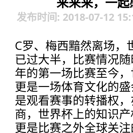
来来来，一起
发布时间: 2018-07-12 
C罗、梅西黯然离场，世
已过大半，比赛情况随
年的第一场比赛至今，
更是一场体育文化的盛
是观看赛事的转播权，
商，世界杯上的知识产
更是比赛之外全球关注