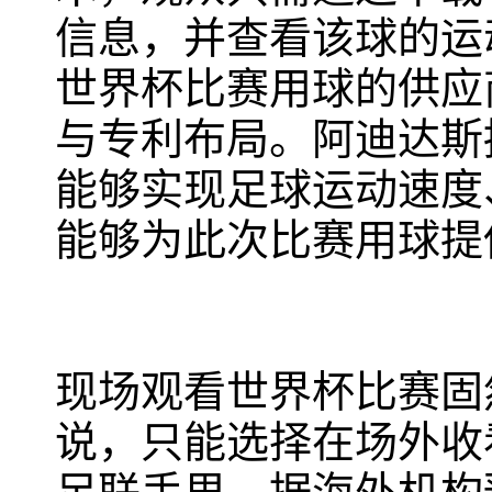
信息，并查看该球的运
世界杯比赛用球的供应
与专利布局。阿迪达斯
能够实现足球运动速度
能够为此次比赛用球提
现场观看世界杯比赛固
说，只能选择在场外收
足联手里。据海外机构