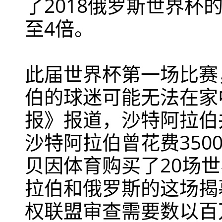
了2018俄罗斯世界杯
至4倍。
此届世界杯第一场比赛
伯的球迷可能无法在家
报》报道，沙特阿拉伯
沙特阿拉伯曾花费35
贝因体育购买了20场
拉伯和俄罗斯的这场揭
权联盟审查需要数以百