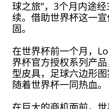
球之旅”，3个月内途
续。借助世界杯这一宣
固。
在世界杯前一个月，Loui
界杯官方授权系列产品
型皮具，足球六边形图
随着世界杯一同热血。
在巨大的商机面前，世