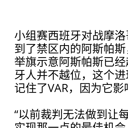
小组赛西班牙对战摩洛
到了禁区内的阿斯帕斯
举旗示意阿斯帕斯已经
牙人并不越位，这个进
记住了VAR，因为它
“以前裁判无法做到让
实现那一点的最佳机会