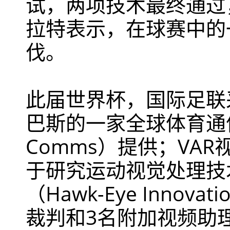
试，两项技术最终通过
拉特表示，在球赛中的
伐。
此届世界杯，国际足联采
巴斯的一家全球体育通信
Comms）提供；VA
于研究运动视觉处理技
（Hawk-Eye Inno
裁判和3名附加视频助