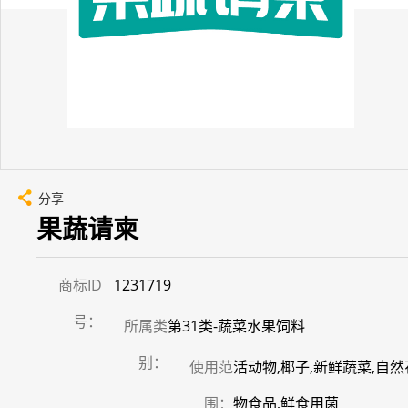
分享
果蔬请柬
商标ID
1231719
号：
所属类
第31类-蔬菜水果饲料
别：
使用范
活动物,椰子,新鲜蔬菜,自然
围：
物食品,鲜食用菌