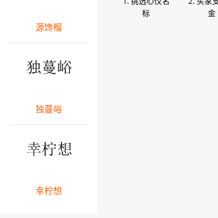
1. 挑选心仪名
2. 买家
标
金
源馋榴
独蔓峪
幸柠想