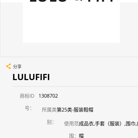
分享
LULUFIFI
商标ID
1308702
号：
所属类
第25类-服装鞋帽
别：
使用范
成品衣,手套（服装）,围巾,内
围：
帽