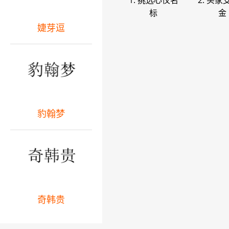
1. 挑选心仪名
2. 买家
标
金
婕芽逗
豹翰梦
奇韩贵