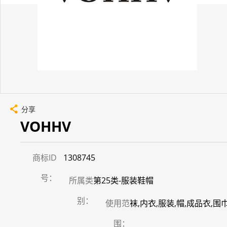
分享
VOHHV
商标ID
1308745
号：
所属类
第25类-服装鞋帽
别：
使用范
袜,内衣,服装,帽,成品衣,围
围：