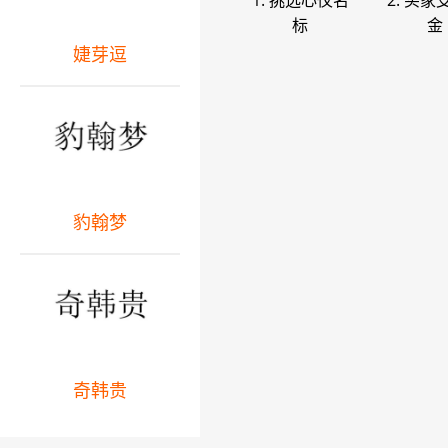
1. 挑选心仪名
2. 买家
标
金
婕芽逗
豹翰梦
奇韩贵