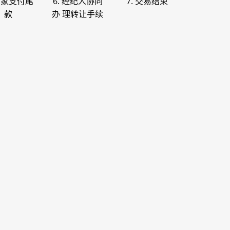
 买家支付尾
6. 经纪人协同
7. 交易结束
款
办 理转让手续