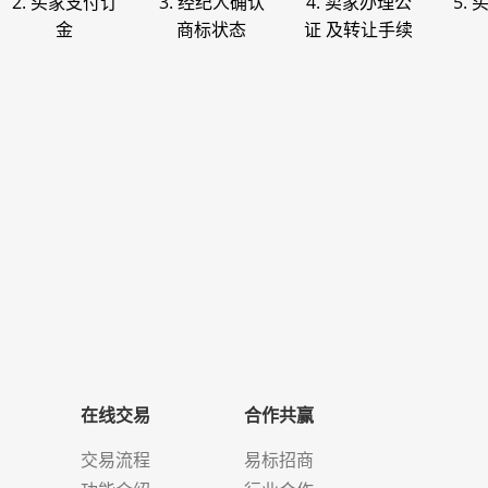
2. 买家支付订
3. 经纪人确认
4. 卖家办理公
5.
金
商标状态
证 及转让手续
在线交易
合作共赢
交易流程
易标招商