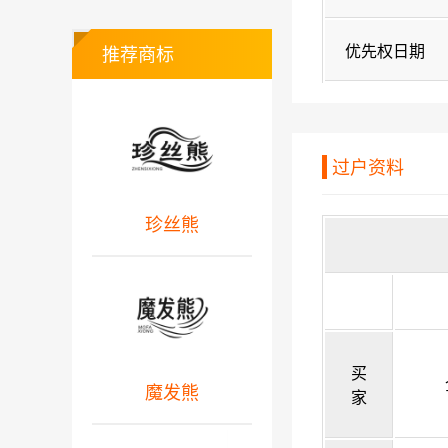
优先权日期
推荐商标
过户资料
珍丝熊
买
魔发熊
家