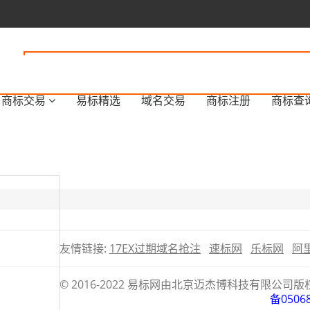
商标交易
易标精选
域名交易
商标注册
商标查
友情链接:
17EX过期域名抢注
速标网
乐标网
阿
© 2016-2022 易标网由北京迈杰博科技有限
备0506