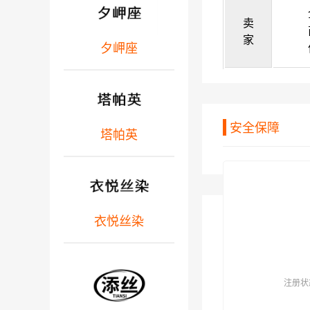
卖
家
夕岬座
安全保障
塔帕英
衣悦丝染
注册状