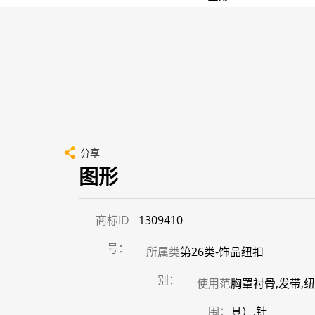
分享
图形
商标ID
1309410
号：
所属类
第26类-饰品纽扣
别：
使用范
胸罩衬骨,发带,
围：
具）,针