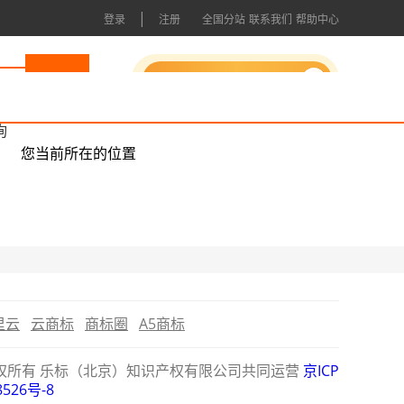
|
登录
注册
全国分站
联系我们
帮助中心
申请成为会员
询
您当前所在的位置
里云
云商标
商标圈
A5商标
公司版权所有 乐标（北京）知识产权有限公司共同运营
京ICP
8526号-8