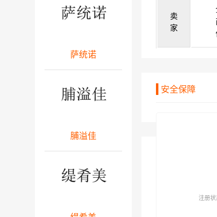
卖
家
萨统诺
安全保障
脯溢佳
注册状