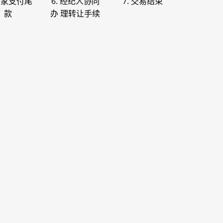
 买家支付尾
6. 经纪人协同
7. 交易结束
款
办 理转让手续