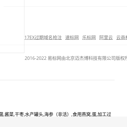
17EX过期域名抢注
速标网
乐标网
阿里云
云商
2016-2022 易标网由北京迈杰博科技有限公司
菌,酱菜,干枣,水产罐头,海参（非活）,食用燕窝,蛋,加工过