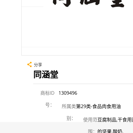
分享
同涵堂
商标ID
1309496
号：
所属类
第29类-食品肉食用油
别：
使用范
豆腐制品,干食用
围：
的坚果,酸奶,