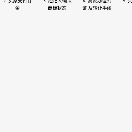
2. 买家支付订
3. 经纪人确认
4. 卖家办理公
5.
金
商标状态
证 及转让手续