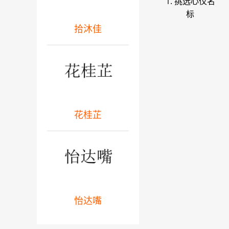
1. 挑选心仪名
标
拾沐佳
花桂芷
怡达嘴