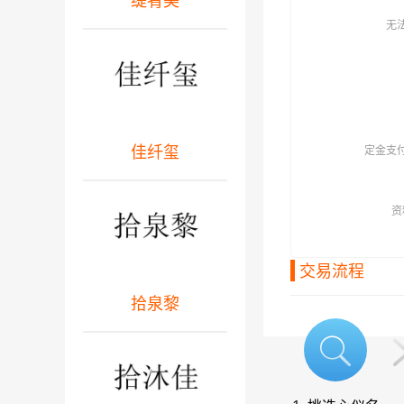
缇肴美
无
佳纤玺
定金支
资
交易流程
拾泉黎