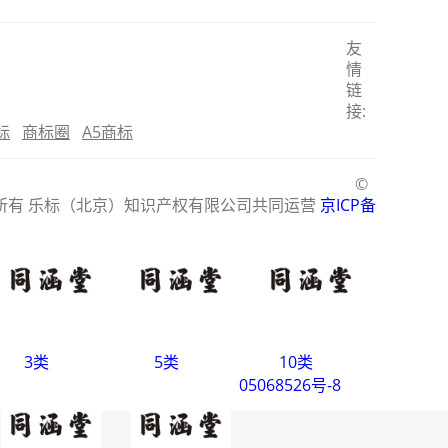
友
情
链
接:
标
商标圈
A5商标
©
版权所有 乐标（北京）知识产权有限公司共同运营
京ICP备
3类
5类
10类
05068526号-8