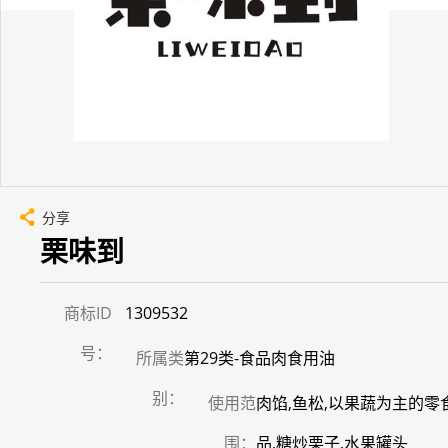
分享
栗味到
商标ID
1309532
号：
所属类
第29类-食品肉食用油
别：
使用范
肉馅,鱼松,以果蔬为主的零
围：
品,糖炒栗子,水果罐头