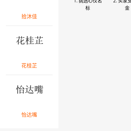
1. 挑选心仪名
2. 买家
标
金
拾沐佳
花桂芷
怡达嘴