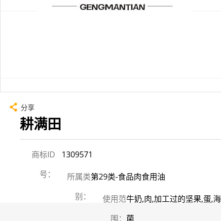
分享
耕满田
商标ID
1309571
号：
所属类
第29类-食品肉食用油
别：
使用范
牛奶,肉,加工过的坚果,蛋,
围：
菌