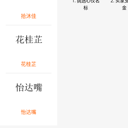
1. 挑选心仪名
2. 买家
标
金
拾沐佳
花桂芷
怡达嘴