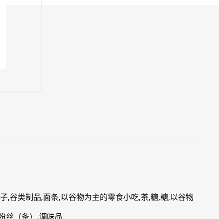
子,谷类制品,面条,以谷物为主的零食小吃,茶,糖,糖,以谷物
粉丝（条）,调味品