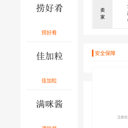
卖
家
捞好肴
安全保障
佳加粒
注册状