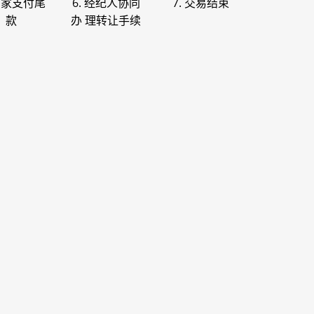
 买家支付尾
6. 经纪人协同
7. 交易结束
款
办 理转让手续