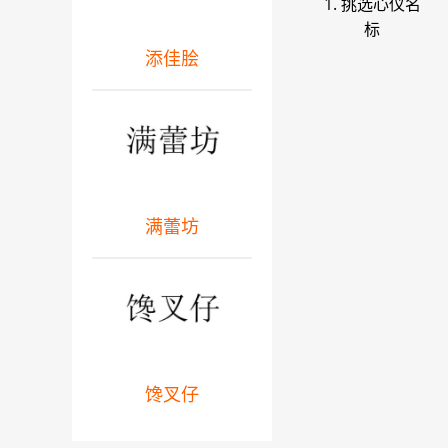
1. 挑选心仪名
标
添佳脍
满蕾坊
馋叉仔