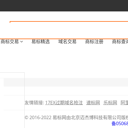
商标交易
易标精选
域名交易
商标注册
商标查
友情链接:
17EX过期域名抢注
速标网
乐标网
阿
© 2016-2022 易标网由北京迈杰博科技有限
备0506