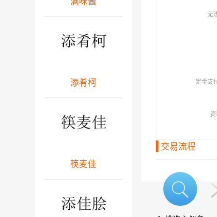
满咪酱
无
添肴柯
定金支
资
交易流程
筷麦佳