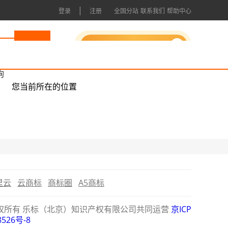
|
登录
注册
全国分站
联系我们
帮助中心
申请成为会员
询
您当前所在的位置
里云
云商标
商标圈
A5商标
公司版权所有 乐标（北京）知识产权有限公司共同运营
京ICP
8526号-8