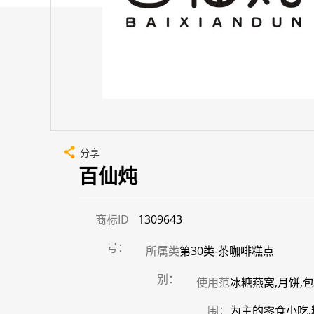
分享
百仙炖
商标ID
1309643
号：
所属类
第30类-茶咖啡糕点
别：
使用范
冰糖燕窝,月饼,包
围：
为主的零食小吃,