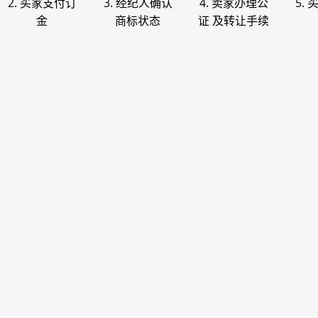
2. 买家支付订
3. 经纪人确认
4. 卖家办理公
5.
金
商标状态
证 及转让手续