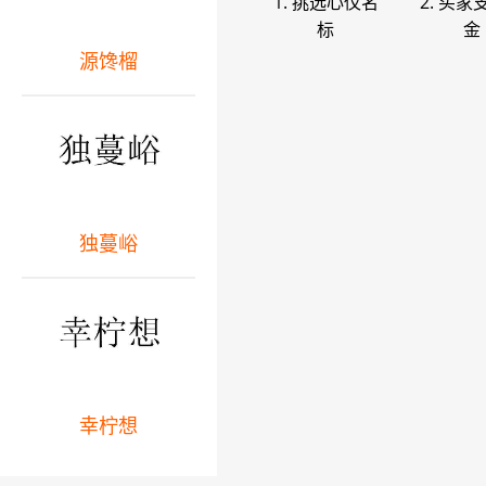
1. 挑选心仪名
2. 买家
标
金
源馋榴
独蔓峪
幸柠想