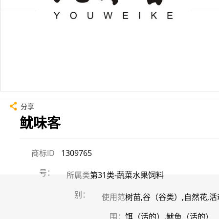
分享
鱿味客
商标ID
1309765
号：
所属类
第31类-蔬菜水果饲料
别：
使用范
树苗,谷（谷类）,自然花,活
围：
饵（活的）,鱿鱼（活的）