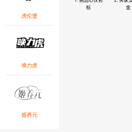
1. 挑选心仪名
2. 买家
标
金
虎伦堡
唤力虎
姬养元