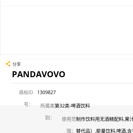
分享
PANDAVOVO
商标ID
1309827
号：
所属类
第32类-啤酒饮料
别：
使用范
制作饮料用无酒精配料,果汁
围：
替代品）,能量饮料,啤酒,