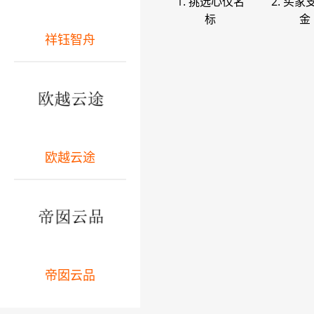
1. 挑选心仪名
2. 买家
标
金
祥钰智舟
欧越云途
帝囡云品