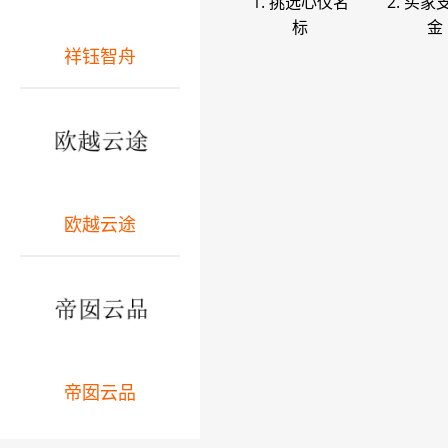
1. 挑选心仪名
2. 买家
标
金
祥钰智舟
欧越云途
帝囡云品