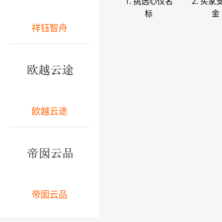
1. 挑选心仪名
2. 买家
标
金
祥钰智舟
欧越云途
帝囡云品