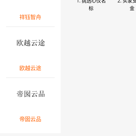
1. 挑选心仪名
2. 买家
标
金
祥钰智舟
欧越云途
帝囡云品