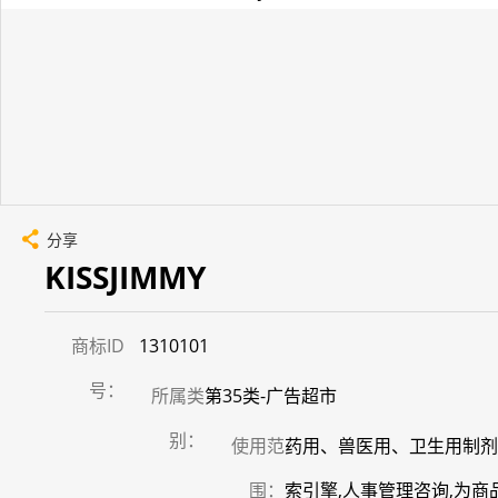
分享
KISSJIMMY
商标ID
1310101
号：
所属类
第35类-广告超市
别：
使用范
药用、兽医用、卫生用制剂
围：
索引擎,人事管理咨询,为