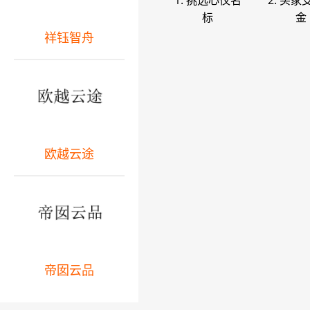
1. 挑选心仪名
2. 买家
标
金
祥钰智舟
欧越云途
帝囡云品