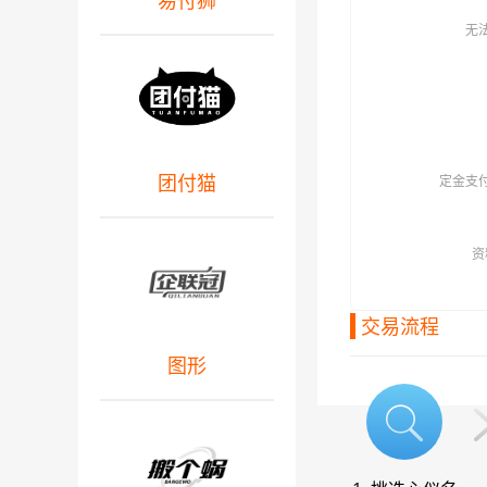
易付狮
无
团付猫
定金支
资
交易流程
图形