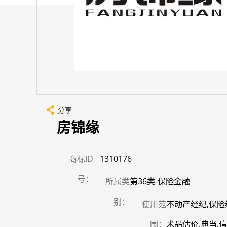
分享
房锦缘
商标ID
1310176
号：
所属类
第36类-保险金融
别：
使用范
不动产经纪,保险
围：
术品估价,典当,