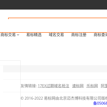
商标交易
易标精选
域名交易
商标注册
商标查
友情链接:
17EX过期域名抢注
速标网
乐标网
阿
© 2016-2022 易标网由北京迈杰博科技有限
备0506