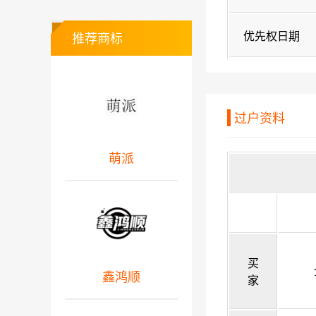
优先权日期
推荐商标
过户资料
萌派
买
鑫鸿顺
家