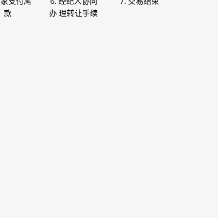
 买家支付尾
6. 经纪人协同
7. 交易结束
款
办 理转让手续