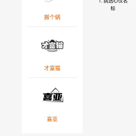
1. 挑选心仪名
标
搬个蜗
才富猫
喜亚