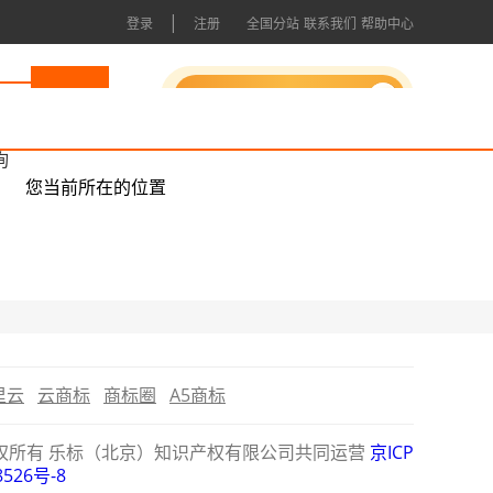
|
登录
注册
全国分站
联系我们
帮助中心
申请成为会员
询
您当前所在的位置
里云
云商标
商标圈
A5商标
公司版权所有 乐标（北京）知识产权有限公司共同运营
京ICP
8526号-8