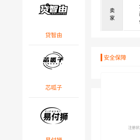
卖
家
贷智由
安全保障
芯呱子
注册状