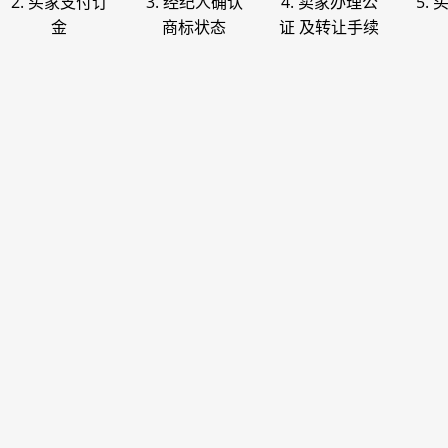
2. 买家支付订
3. 经纪人确认
4. 卖家办理公
5.
金
商标状态
证 及转让手续