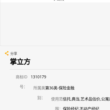
分享
掌立方
商标ID
1310179
号：
所属类
第36类-保险金融
别：
使用范
信托,典当,艺术品估价,公寓
围：
保险经纪,不动产经纪