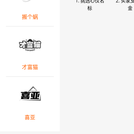
1. 挑选心仪名
2. 买家
标
金
搬个蜗
才富猫
喜亚