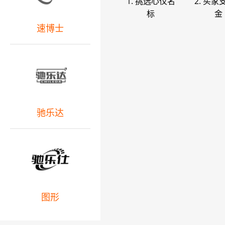
1. 挑选心仪名
2. 买家
标
金
速博士
驰乐达
图形