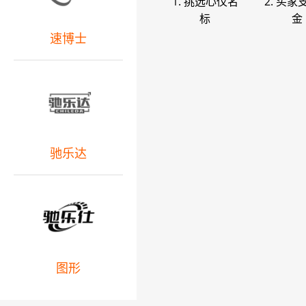
1. 挑选心仪名
2. 买家
标
金
速博士
驰乐达
图形