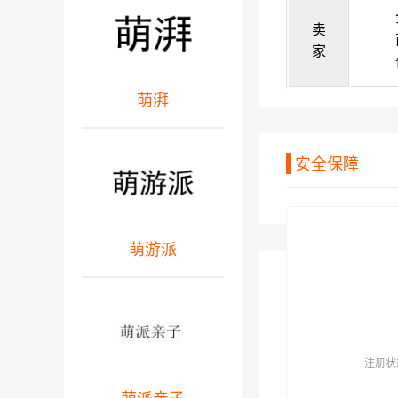
卖
家
萌湃
安全保障
萌游派
注册状