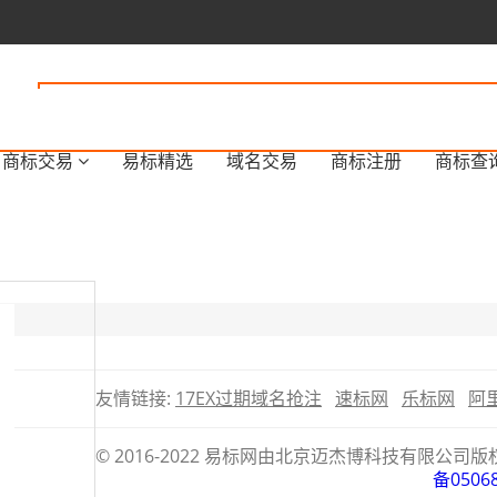
商标交易
易标精选
域名交易
商标注册
商标查
友情链接:
17EX过期域名抢注
速标网
乐标网
阿
© 2016-2022 易标网由北京迈杰博科技有限
备0506