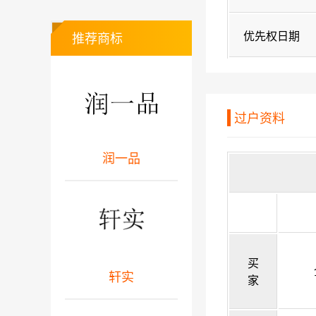
优先权日期
推荐商标
过户资料
润一品
买
轩实
家