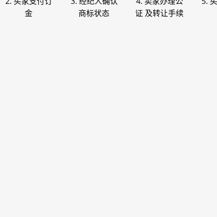
2. 买家支付订
3. 经纪人确认
4. 卖家办理公
5.
金
商标状态
证 及转让手续