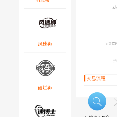
萌派亲子
无
风速狮
定金支
资
交易流程
破烂狮