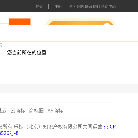
|
登录
注册
全国分站
联系我们
帮助中心
申请成为会员
询
您当前所在的位置
里云
云商标
商标圈
A5商标
公司版权所有 乐标（北京）知识产权有限公司共同运营
京ICP
8526号-8