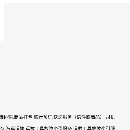
流运输,商品打包,旅行预订,快递服务（信件或商品）,司机
贮存,汽车运输,运载工具故障牵引服务,运载工具故障牵引服