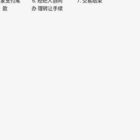
 买家支付尾
6. 经纪人协同
7. 交易结束
款
办 理转让手续