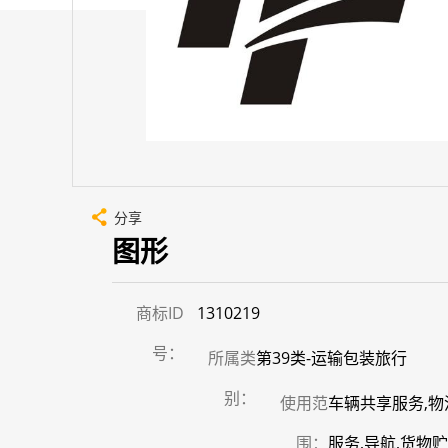
分享
图形
商标ID
1310219
号：
所属类
第39类-运输包装旅行
别：
使用范
车辆共享服务,物
围：
服务,导航,货物