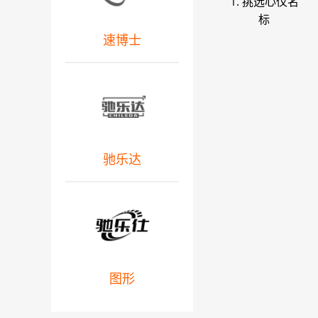
1. 挑选心仪名
标
速博士
驰乐达
图形