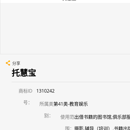
分享
托慧宝
商标ID
1310242
号：
所属类
第41类-教育娱乐
别：
使用范
出借书籍的图书馆,俱乐部服
围：
摄影,辅导（培训）,书籍出