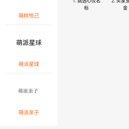
1. 挑选心仪名
2. 买家
标
金
萌样悦己
萌派星球
萌派亲子