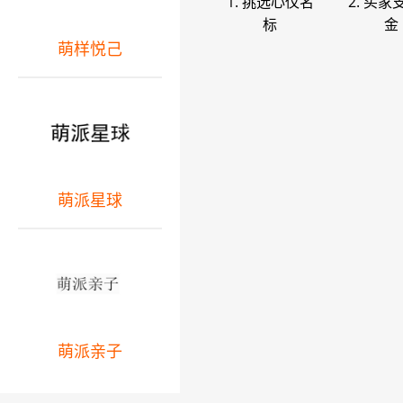
1. 挑选心仪名
2. 买家
标
金
萌样悦己
萌派星球
萌派亲子