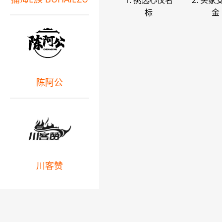
1. 挑选心仪名
2. 买家
标
金
陈阿公
川客赞