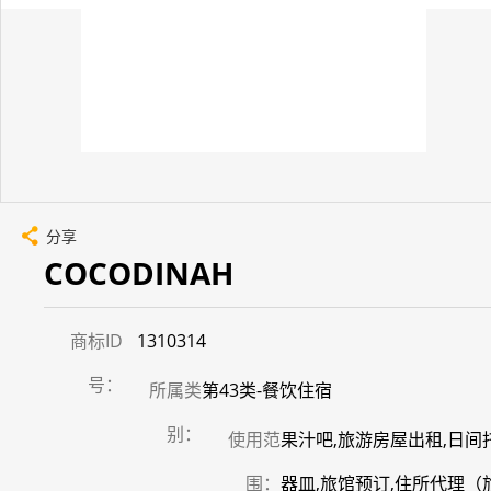
分享
COCODINAH
商标ID
1310314
号：
所属类
第43类-餐饮住宿
别：
使用范
果汁吧,旅游房屋出租,日
围：
器皿,旅馆预订,住所代理（