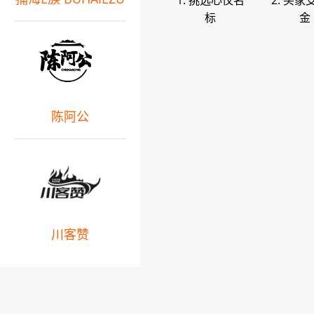
1. 挑选心仪名
2. 买家
标
金
陈阿公
川客赞