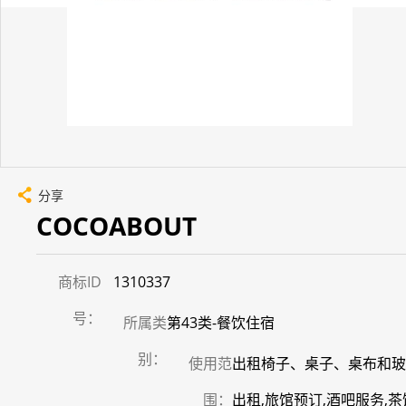
分享
COCOABOUT
商标ID
1310337
号：
所属类
第43类-餐饮住宿
别：
使用范
出租椅子、桌子、桌布和玻
围：
出租,旅馆预订,酒吧服务,