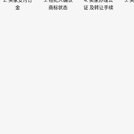
2. 买家支付订
3. 经纪人确认
4. 卖家办理公
5.
金
商标状态
证 及转让手续