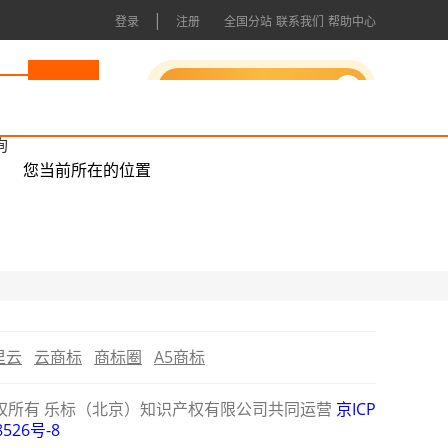
|
登录
注册
全国分站
联系我们
帮助中心
申请成为会员
询
您当前所在的位置
里云
云商标
商标圈
A5商标
公司版权所有 乐标（北京）知识产权有限公司共同运营
京ICP
8526号-8