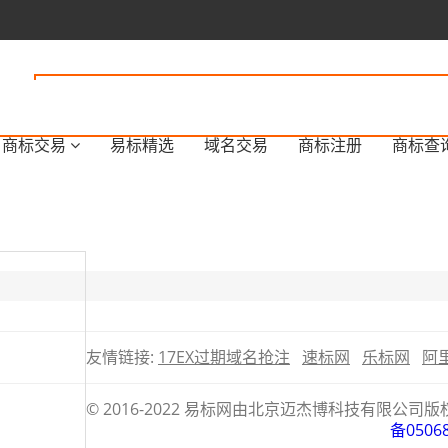
商标交易
易标精选
域名交易
商标注册
商标查
友情链接:
17EX过期域名抢注
速标网
乐标网
阿
© 2016-2022 易标网由北京迈杰博科技有限
备0506