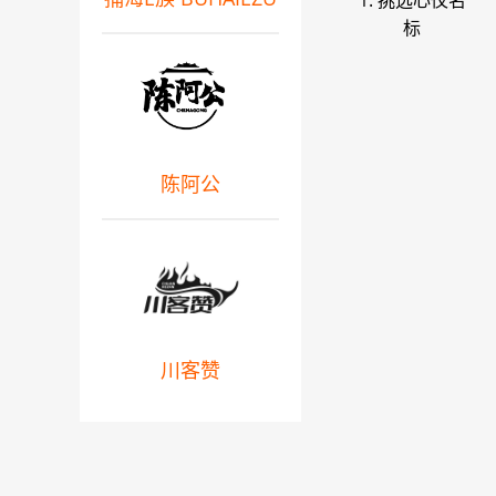
1. 挑选心仪名
标
陈阿公
川客赞