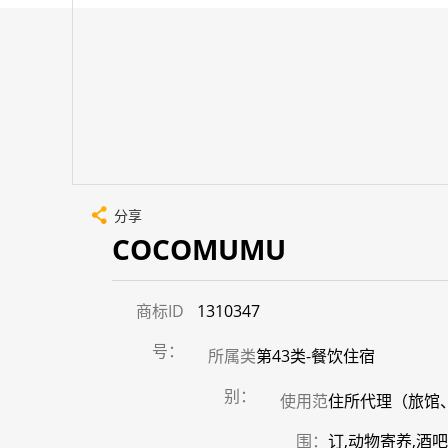
分享
COCOMUMU
商标ID
1310347
号：
所属类
第43类-餐饮住宿
别：
使用范
住所代理（旅馆、
围：
订,动物寄养,酒