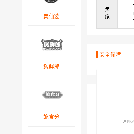
卖
煲仙婆
家
安全保障
煲鲜郎
鲍食分
注册状