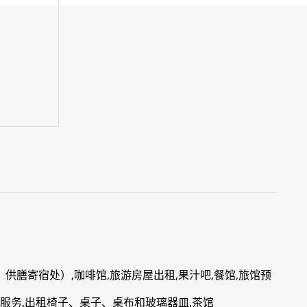
供膳寄宿处）,咖啡馆,旅游房屋出租,果汁吧,餐馆,旅馆预
吧服务,出租椅子、桌子、桌布和玻璃器皿,茶馆