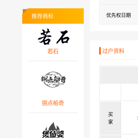
优先权日期
推荐商标
过户资料
若石
捌点船奇
买
家