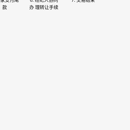
 买家支付尾
6. 经纪人协同
7. 交易结束
款
办 理转让手续