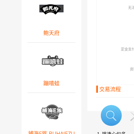
无
鲍天府
定金支
资
蹦嘻蛙
交易流程
捕海E族 BUHAIEZU