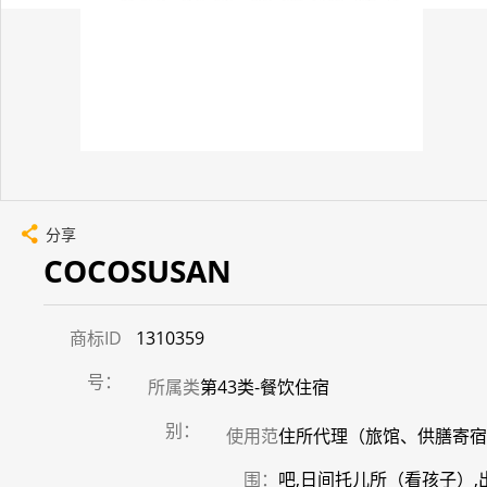
分享
COCOSUSAN
商标ID
1310359
号：
所属类
第43类-餐饮住宿
别：
使用范
住所代理（旅馆、供膳寄宿处
围：
吧,日间托儿所（看孩子）