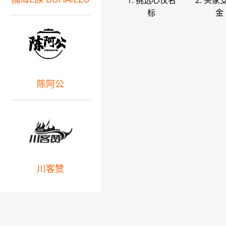
1. 挑选心仪名
2. 买家
标
金
陈阿公
川客赞