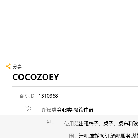
分享
COCOZOEY
商标ID
1310368
号：
所属类
第43类-餐饮住宿
别：
使用范
出租椅子、桌子、桌布和玻
围：
汁吧,旅馆预订,酒吧服务,