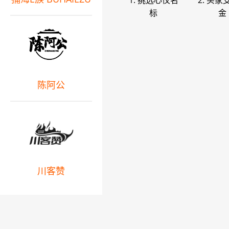
1. 挑选心仪名
2. 买家
标
金
陈阿公
川客赞