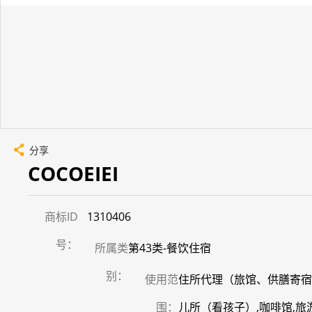
分享
COCOEIEI
商标ID
1310406
号：
所属类
第43类-餐饮住宿
别：
使用范
住所代理（旅馆、供膳寄宿
围：
儿所（看孩子）,咖啡馆,旅