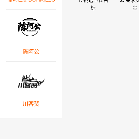
1. 挑选心仪名
2. 买家
标
金
陈阿公
川客赞