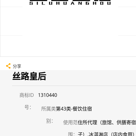
分享
丝路皇后
商标ID
1310440
号：
所属类
第43类-餐饮住宿
别：
使用范
住所代理（旅馆、供膳寄宿
围：
子）,冰淇淋店（店内食用）