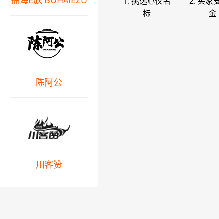
捕海E族 BUHAIEZU
1. 挑选心仪名
2. 买家
标
金
陈阿公
川客赞