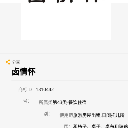
分享
卤情怀
商标ID
1310442
号：
所属类
第43类-餐饮住宿
别：
使用范
旅游房屋出租,日间托儿所（
围：
租椅子、桌子、桌布和玻璃