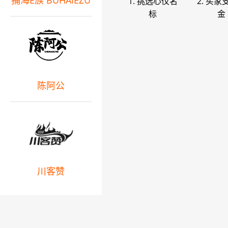
捕海E族 BUHAIEZU
1. 挑选心仪名
2. 买家
标
金
陈阿公
川客赞