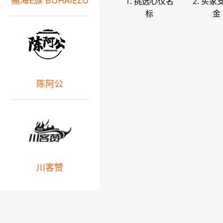
捕海E族 BUHAIEZU
1. 挑选心仪名
2. 买家
标
金
陈阿公
川客赞