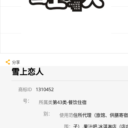
分享
雪上恋人
商标ID
1310452
号：
所属类
第43类-餐饮住宿
别：
使用范
住所代理（旅馆、供膳寄宿
围：
子）,果汁吧,冰淇淋店（店