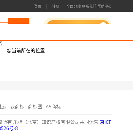
|
登录
注册
全国分站
联系我们
帮助中心
申请成为会员
询
您当前所在的位置
里云
云商标
商标圈
A5商标
公司版权所有 乐标（北京）知识产权有限公司共同运营
京ICP
8526号-8