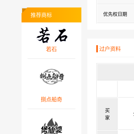
优先权日期
推荐商标
过户资料
若石
捌点船奇
买
家