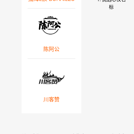
标
陈阿公
川客赞