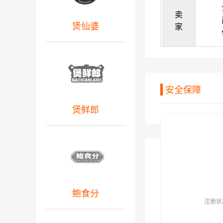
卖
煲仙婆
家
安全保障
煲鲜郎
鲍食分
注册状