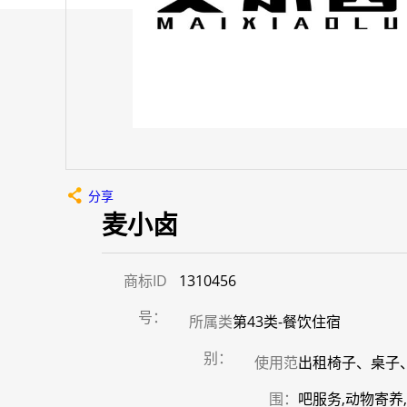
分享
麦小卤
商标ID
1310456
号：
所属类
第43类-餐饮住宿
别：
使用范
出租椅子、桌子、
围：
吧服务,动物寄养