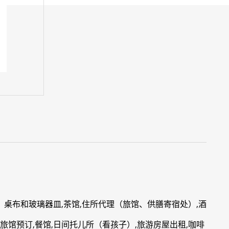
桌布和玻璃器皿,茶馆,住所代理（旅馆、供膳寄宿处）,酒
,旅馆预订,餐馆,日间托儿所（看孩子）,旅游房屋出租,咖啡