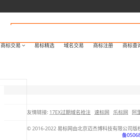
商标交易
易标精选
域名交易
商标注册
商标查
友情链接:
17EX过期域名抢注
速标网
乐标网
阿
© 2016-2022 易标网由北京迈杰博科技有限
备0506