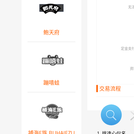
无
鲍天府
定金支
资
蹦嘻蛙
交易流程
捕海E族 BUHAIEZU
1. 挑选心仪名