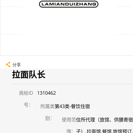
分享
拉面队长
商标ID
1310462
号：
所属类
第43类-餐饮住宿
别：
使用范
住所代理（旅馆、供膳寄宿
围：
子）,拉面馆,餐馆,旅馆预