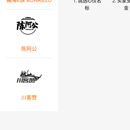
捕海E族 BUHAIEZU
1. 挑选心仪名
2. 买家
标
金
陈阿公
川客赞