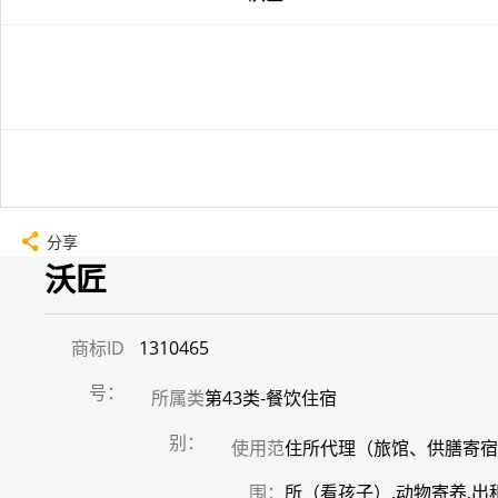
分享
沃匠
商标ID
1310465
号：
所属类
第43类-餐饮住宿
别：
使用范
住所代理（旅馆、供膳寄宿处
围：
所（看孩子）,动物寄养,