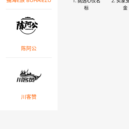
捕海E族 BUHAIEZU
1. 挑选心仪名
2. 买家
标
金
陈阿公
川客赞