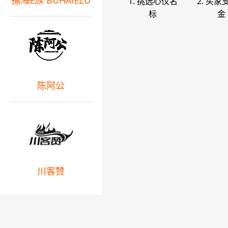
捕海E族 BUHAIEZU
1. 挑选心仪名
2. 买家
标
金
陈阿公
川客赞