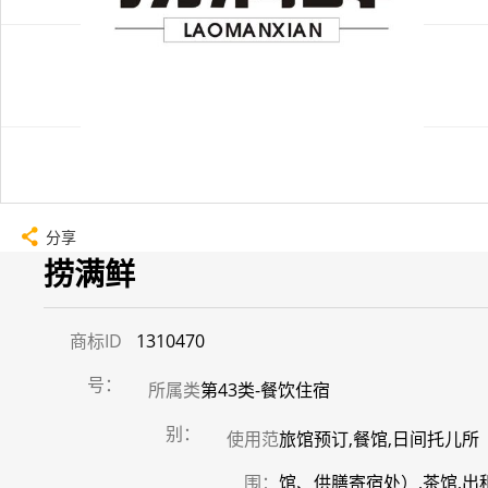
分享
捞满鲜
商标ID
1310470
号：
所属类
第43类-餐饮住宿
别：
使用范
旅馆预订,餐馆,日间托儿所
围：
馆、供膳寄宿处）,茶馆,出