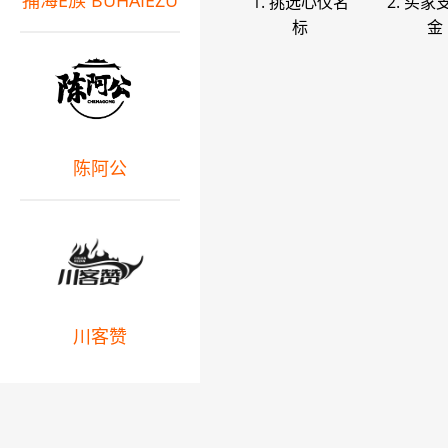
捕海E族 BUHAIEZU
1. 挑选心仪名
2. 买家
标
金
陈阿公
川客赞