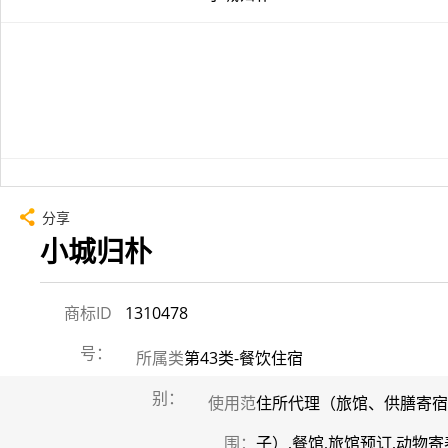
分享
小城归朴
商标ID
1310478
号：
所属类
第43类-餐饮住宿
别：
使用范
住所代理（旅馆、供膳寄宿
围：
子）,餐馆,旅馆预订,动物