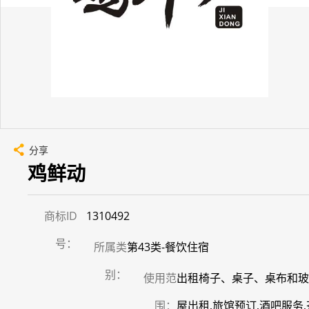
分享
鸡鲜动
商标ID
1310492
号：
所属类
第43类-餐饮住宿
别：
使用范
出租椅子、桌子、桌布和玻
围：
屋出租,旅馆预订,酒吧服务