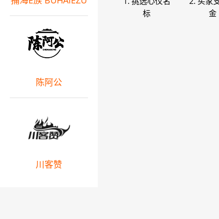
捕海E族 BUHAIEZU
1. 挑选心仪名
2. 买家
标
金
陈阿公
川客赞