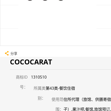
分享
COCOCARAT
商标ID
1310510
号：
所属类
第43类-餐饮住宿
别：
使用范
住所代理（旅馆、供膳寄宿
围：
子）,果汁吧,餐馆,旅馆预