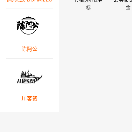
1. 挑选心仪名
2. 买家
标
金
陈阿公
川客赞