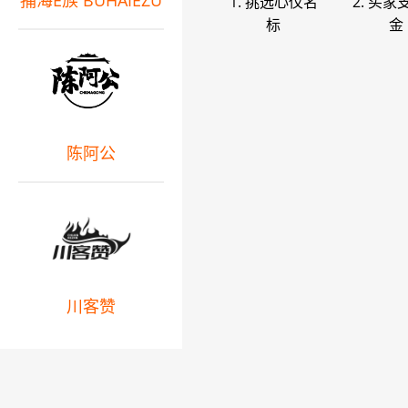
捕海E族 BUHAIEZU
1. 挑选心仪名
2. 买家
标
金
陈阿公
川客赞