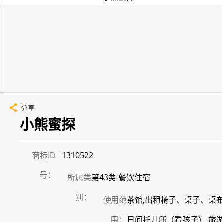
分享
小熊蜜探
商标ID
1310522
号：
所属类
第43类-餐饮住宿
别：
使用范
茶馆,出租椅子、桌子、桌布
围：
日间托儿所（看孩子）,旅