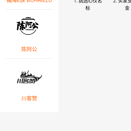
捕海E族 BUHAIEZU
1. 挑选心仪名
2. 买家
标
金
陈阿公
川客赞