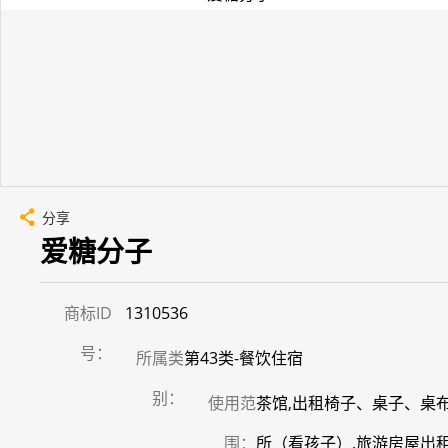
分享
爱糖分子
商标ID
1310536
号：
所属类
第43类-餐饮住宿
别：
使用范
茶馆,出租椅子、桌子、桌布
围：
所（看孩子）,旅游房屋出