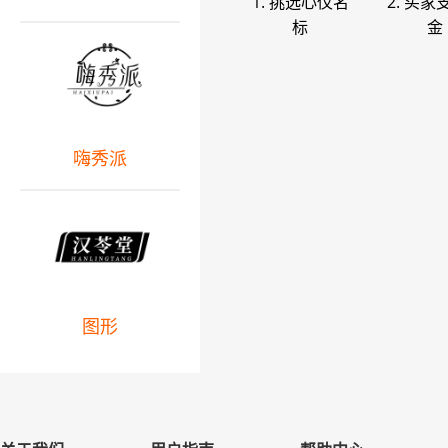
1. 挑选心仪名
2. 买家
标
金
嗨秀派
图形