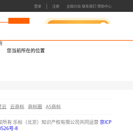
|
登录
注册
全国分站
联系我们
帮助中心
申请成为会员
询
您当前所在的位置
里云
云商标
商标圈
A5商标
公司版权所有 乐标（北京）知识产权有限公司共同运营
京ICP
8526号-8