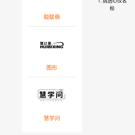
1. 挑选心仪名
标
聪联萌
图形
慧学问