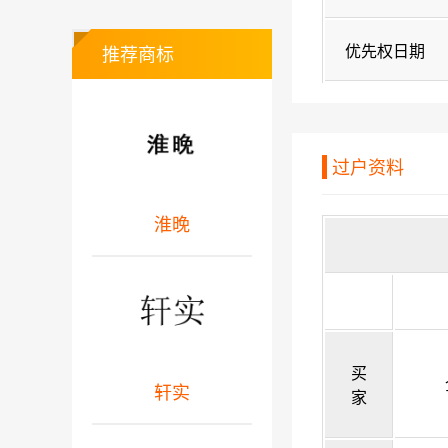
优先权日期
推荐商标
过户资料
淮晚
买
轩实
家