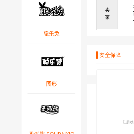
卖
家
聪乐兔
安全保障
图形
注册状