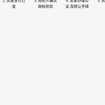
2. 买家支付订
3. 经纪人确认
4. 卖家办理公
5.
金
商标状态
证 及转让手续