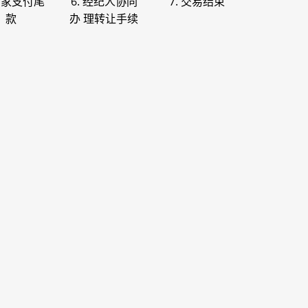
 买家支付尾
6. 经纪人协同
7. 交易结束
款
办 理转让手续