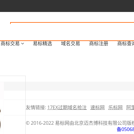
商标交易
易标精选
域名交易
商标注册
商标查
友情链接:
17EX过期域名抢注
速标网
乐标网
阿
© 2016-2022 易标网由北京迈杰博科技有限
备0506