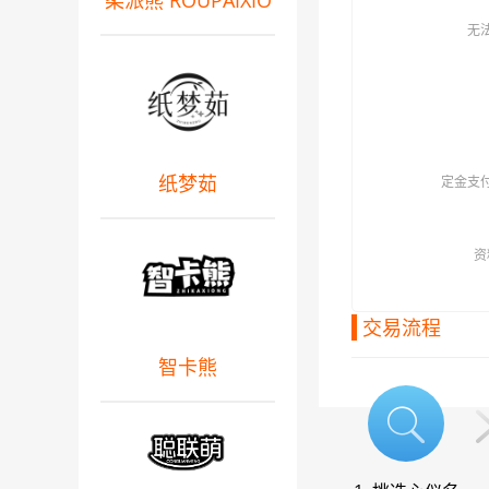
柔派熊 ROUPAIXIO
无
纸梦茹
定金支
资
交易流程
智卡熊