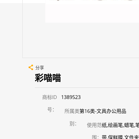
分享
彩喵喵
商标ID
1389523
号：
所属类
第16类-文具办公用品
别：
使用范
纸,绘画笔,蜡笔
围：
带,保鲜膜,文件