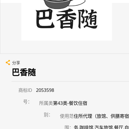
分享
巴香随
商标ID
2053598
号：
所属类
第43类-餐饮住宿
别：
使用范
住所代理（旅馆、供膳寄宿处
围：
务,咖啡馆,汽车旅馆,餐厅,