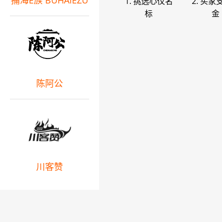
捕海E族 BUHAIEZU
1. 挑选心仪名
2. 买家
标
金
陈阿公
川客赞